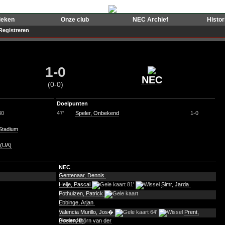
ieken
Onze club
NEC Archief
Histo
Registreren
1-0
NEC
(0-0)
Doelpunten
30
47'
Speler, Onbekend
1-0
Stadium
 (UA)
NEC
Gentenaar, Dennis
Heije, Pascal
81'
Simr, Jarda
Pothuizen, Patrick
Ebbinge, Arjan
Valencia Murillo, Jos�
64'
Prent,
Alexander
Doelen, Björn van der