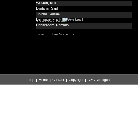
Wielaert, Rob
Boutahar, Saïd
Tininho, Ronildo
Demouge, Frank
Denneboom, Romano
Trainer: Johan Neeskens
Top
|
Home
|
Contact
|
Copyright
|
NEC Nijmegen