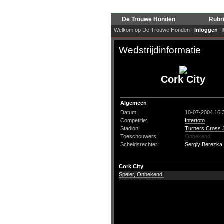
De Trouwe Honden
Rubr
Welkom op De Trouwe Honden |
Inloggen
|
Wedstrijdinformatie
Cork City
Algemeen
Datum:
10-07-2004 16:
Competitie:
Intertoto
Stadion:
Turners Cross 
Toeschouwers:
Onbekend
Scheidsrechter:
Sergiy Berezka
Cork City
Speler, Onbekend