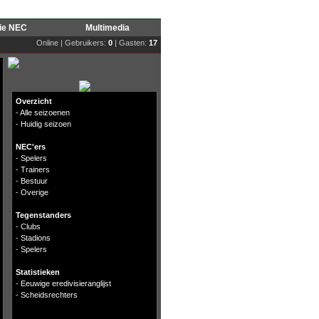
rie NEC
Multimedia
Online | Gebruikers:
0
| Gasten:
17
Overzicht
-
Alle seizoenen
-
Huidig seizoen
NEC'ers
-
Spelers
-
Trainers
-
Bestuur
-
Overige
Tegenstanders
-
Clubs
-
Stadions
-
Spelers
Statistieken
-
Eeuwige eredivisieranglijst
-
Scheidsrechters