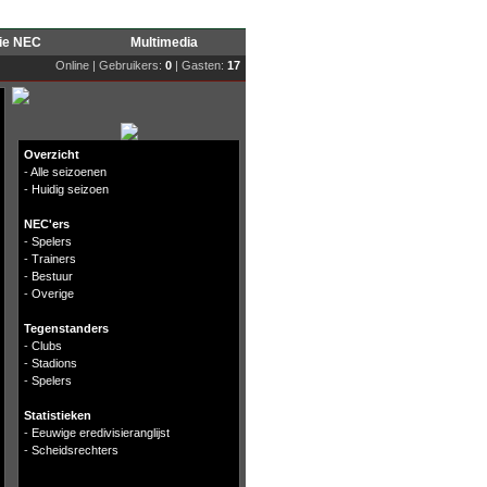
rie NEC
Multimedia
Online | Gebruikers:
0
| Gasten:
17
Overzicht
-
Alle seizoenen
-
Huidig seizoen
NEC'ers
-
Spelers
-
Trainers
-
Bestuur
-
Overige
Tegenstanders
-
Clubs
-
Stadions
-
Spelers
Statistieken
-
Eeuwige eredivisieranglijst
-
Scheidsrechters