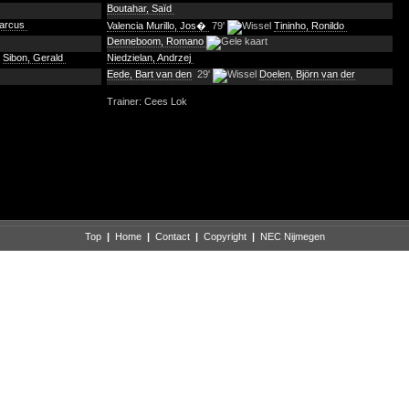
Boutahar, Saïd
Marcus
Valencia Murillo, Jos�
79'
Tininho, Ronildo
Denneboom, Romano
Sibon, Gerald
Niedzielan, Andrzej
Eede, Bart van den
29'
Doelen, Björn van der
Trainer: Cees Lok
Top
|
Home
|
Contact
|
Copyright
|
NEC Nijmegen