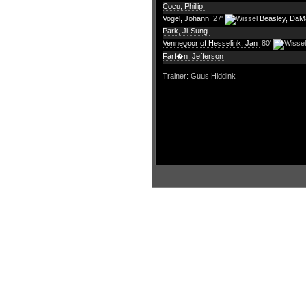
Cocu, Phillip
Vogel, Johann
27'
Beasley, Da
Park, Ji-Sung
Vennegoor of Hesselink, Jan
80'
Farf�n, Jefferson
Trainer: Guus Hiddink