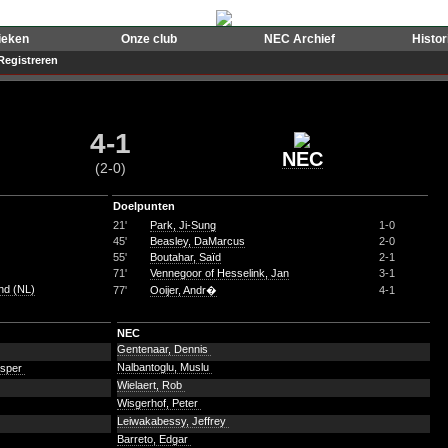
ieken
Onze club
NEC Archief
Histo
Registreren
4-1
NEC
(2-0)
Doelpunten
21'
Park, Ji-Sung
1-0
45'
Beasley, DaMarcus
2-0
55'
Boutahar, Saïd
2-1
71'
Vennegoor of Hesselink, Jan
3-1
nd (NL)
77'
Ooijer, Andr�
4-1
NEC
Gentenaar, Dennis
Nalbantoglu, Muslu
asper
Wielaert, Rob
Wisgerhof, Peter
Leiwakabessy, Jeffrey
Barreto, Edgar