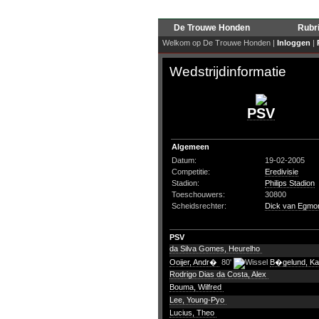
De Trouwe Honden
Rubr
Welkom op De Trouwe Honden |
Inloggen
|
Wedstrijdinformatie
PSV
Algemeen
Datum:
19-02-2005
Competitie:
Eredivisie
Stadion:
Philips Stadion
Toeschouwers:
30800
Scheidsrechter:
Dick van Egmo
PSV
da Silva Gomes, Heurelho
Ooijer, Andr�
80'
B�gelund, K
Rodrigo Dias da Costa, Alex
Bouma, Wilfred
Lee, Young-Pyo
Lucius, Theo