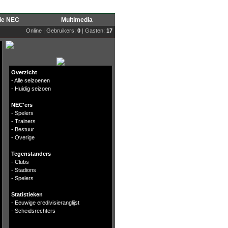
rie NEC
Multimedia
Online | Gebruikers:
0
| Gasten:
17
Overzicht
-
Alle seizoenen
-
Huidig seizoen
NEC'ers
-
Spelers
-
Trainers
-
Bestuur
-
Overige
Tegenstanders
-
Clubs
-
Stadions
-
Spelers
Statistieken
-
Eeuwige eredivisieranglijst
-
Scheidsrechters