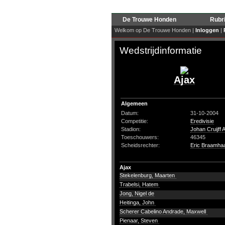
De Trouwe Honden
Rubr
Welkom op De Trouwe Honden |
Inloggen
|
Wedstrijdinformatie
Ajax
Algemeen
Datum:
31-10-2004
Competitie:
Eredivisie
Stadion:
Johan Cruijff 
Toeschouwers:
46345
Scheidsrechter:
Eric Braamha
Ajax
Stekelenburg, Maarten
Trabelsi, Hatem
Jong, Nigel de
Heitinga, John
Scherer Cabelino Andrade, Maxwell
Pienaar, Steven