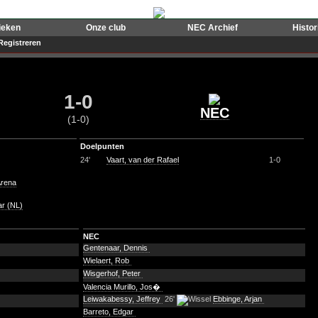
ieken
Onze club
NEC Archief
Histo
Registreren
1-0
NEC
(1-0)
Doelpunten
24'
Vaart, van der Rafael
1-0
Arena
ar (NL)
NEC
Gentenaar, Dennis
Wielaert, Rob
Wisgerhof, Peter
Valencia Murillo, Jos�
Leiwakabessy, Jeffrey
26'
Ebbinge, Arjan
Barreto, Edgar