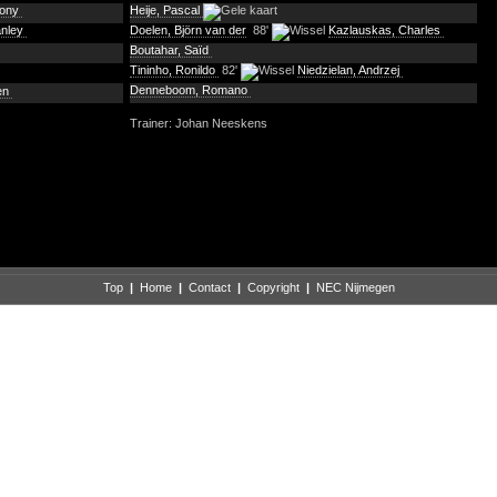
hony
Heije, Pascal
anley
Doelen, Björn van der
88'
Kazlauskas, Charles
Boutahar, Saïd
Tininho, Ronildo
82'
Niedzielan, Andrzej
Denneboom, Romano
en
Trainer: Johan Neeskens
Top
|
Home
|
Contact
|
Copyright
|
NEC Nijmegen