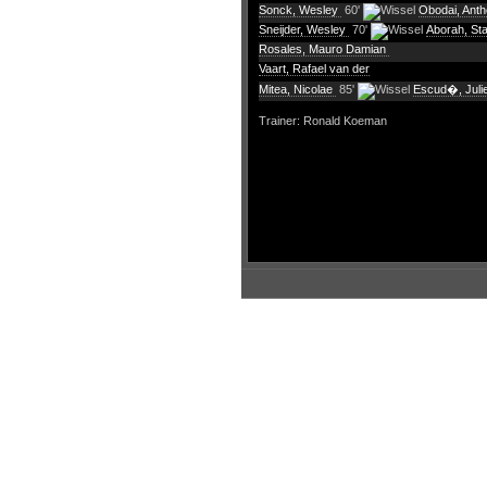
Sonck, Wesley
60'
Obodai, Ant
Sneijder, Wesley
70'
Aborah, St
Rosales, Mauro Damian
Vaart, Rafael van der
Mitea, Nicolae
85'
Escud�, Juli
Trainer: Ronald Koeman