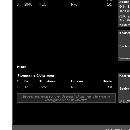
Speler
6
20-06
NEC
RKC
1-1
Grim, 
Jansse
Arts, A
Klop, W
Wilster
Kaarte
Speler
Viever
Beker
Programma & Uitslagen
Kaarte
#
Datum
Thuisteam
Uitteam
Uitslag
1
12-10
DWV
NEC
3-0
Speler
Beweeg met je cursor over de wedstrijd om meer informatie te
verkrijgen over de bekerronde.
Klop, W