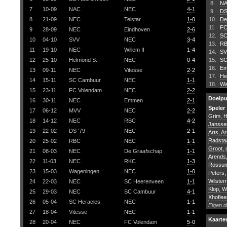
8.
N
7
10-09
NAC
NEC
4-1
9.
DS
8
21-09
NEC
Telstar
1-0
10.
De
11.
FC
9
28-09
NEC
Eindhoven
2-6
12.
SC
10
04-10
SVV
NEC
3-4
13.
R
11
19-10
NEC
Willem II
1-4
14.
SV
12
25-10
Helmond S.
NEC
0-4
15.
SC
16.
E
13
09-11
NEC
Vitesse
2-2
17.
He
14
15-11
SC Cambuur
NEC
1-1
18.
Wa
15
23-11
FC Volendam
NEC
2-2
Doelp
16
30-11
NEC
Emmen
2-1
Speler
17
06-12
MVV
NEC
2-2
Grim, 
18
14-12
NEC
RBC
4-2
Jansse
19
22-02
DS '79
NEC
2-1
Arts, A
Radstaa
20
25-02
RBC
NEC
1-1
Groot,
21
08-03
NEC
De Graafschap
1-1
Arends,
22
11-03
NEC
RKC
1-3
Rossum
23
15-03
Wageningen
NEC
1-0
Peters,
Wilster
24
22-03
NEC
SC Heerenveen
1-1
Klop, W
25
29-03
NEC
SC Cambuur
4-1
Xhoflee
26
05-04
SC Heracles
NEC
1-1
Eigen d
27
18-04
Vitesse
NEC
1-1
Kaarte
28
20-04
NEC
FC Volendam
5-0