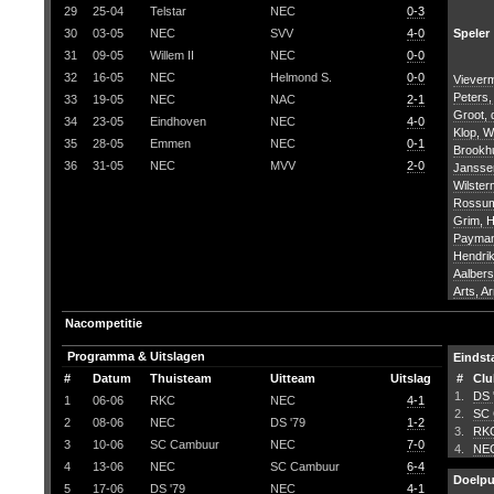
29
25-04
Telstar
NEC
0-3
30
03-05
NEC
SVV
4-0
Speler
31
09-05
Willem II
NEC
0-0
32
16-05
NEC
Helmond S.
0-0
Viever
Peters,
33
19-05
NEC
NAC
2-1
Groot,
34
23-05
Eindhoven
NEC
4-0
Klop, W
35
28-05
Emmen
NEC
0-1
Brookhu
36
31-05
NEC
MVV
2-0
Jansse
Wilster
Rossum
Grim, 
Payman
Hendri
Aalbers
Arts, A
Nacompetitie
Programma & Uitslagen
Eindst
#
Datum
Thuisteam
Uitteam
Uitslag
#
Clu
1.
DS 
1
06-06
RKC
NEC
4-1
2.
SC 
2
08-06
NEC
DS '79
1-2
3.
RK
3
10-06
SC Cambuur
NEC
7-0
4.
NE
4
13-06
NEC
SC Cambuur
6-4
Doelp
5
17-06
DS '79
NEC
4-1