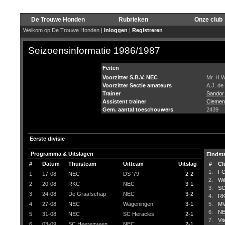
De Trouwe Honden
Rubrieken
Onze club
Welkom op De Trouwe Honden |
Inloggen
|
Registreren
Seizoensinformatie 1986/1987
Feiten
Voorzitter S.B.V. NEC
Mr. H.
Voorzitter Sectie amateurs
A.J. de
Trainer
Sandor
Assistent trainer
Clemen
Gem. aantal toeschouwers
2439
Eerste divisie
Programma & Uitslagen
Eindst
#
Datum
Thuisteam
Uitteam
Uitslag
#
Cl
1.
FC
1
17-08
NEC
DS '79
2-2
2.
Wil
2
20-08
RKC
NEC
3-1
3.
SC
3
24-08
De Graafschap
NEC
3-2
4.
R
4
27-08
NEC
Wageningen
3-1
5.
M
6.
N
5
31-08
NEC
SC Heracles
2-1
7.
Vi
6
03-09
SC Heerenveen
NEC
2-1