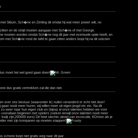
met Sibum, Sch�ne en Zimling dit omdat hij wat meer power wilt, no
itten en de strijd moeten aangaan met Sch�ne of met George.
 moeten worden omdat Sch�ne nog dit jaar met eventuele optie heeft, en
om met Sch�ne rond de tafel te gaan zitten anders loopt hij na dit seizoen
tus moet het wel goed gaan doen!
one dus gratis vertrekken zal die dan niet.
mensen over ons bestuur (waaronder ik) nuilen veranderd er echt niet door!
gaan nooit meer huren, wij willen meer uit eigen jeugd etc etc. Na dit
' zo weer naar hun eigen club en (bijna) al onze talenten hebben we voor
 voorafaan beginnen met spelers zoeken terwijl onze talenten nooit meer
ijt zijn;200000 euro) Dit heet slechts uitstel van excecutie. KOrtom als je
 leider met zijn kompanen op moeten stappen!!
us schone loopt niet gratis weg naar dit jaar