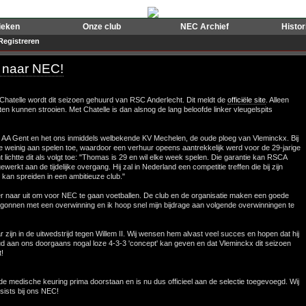
ieken
Onze club
NEC Archief
Histo
Registreren
ch naar NEC!
 Chatelle wordt dit seizoen gehuurd van RSC Anderlecht. Dit meldt de
officiële site
. Alleen
en kunnen strooien. Met Chatelle is dan alsnog de lang beloofde linker vleugelspits
 AA Gent en het ons inmiddels welbekende KV Mechelen, de oude ploeg van Vleminckx. Bij
ie weinig aan spelen toe, waardoor een verhuur opeens aantrekkelijk werd voor de 29-jarige
lichtte dit als volgt toe: "Thomas is 29 en wil elke week spelen. Die garantie kan RSCA
rkt aan de tijdelijke overgang. Hij zal in Nederland een competitie treffen die bij zijn
oon kan spreiden in een ambitieuze club."
ijk er naar uit om voor NEC te gaan voetballen. De club en de organisatie maken een goede
egonnen met een overwinning en ik hoop snel mijn bijdrage aan volgende overwinningen te
ar zijn in de uitwedstrijd tegen Willem II. Wij wensen hem alvast veel succes en hopen dat hij
d aan ons doorgaans nogal loze 4-3-3 'concept' kan geven en dat Vleminckx dit seizoen
t!
 medische keuring prima doorstaan en is nu dus officieel aan de selectie toegevoegd. Wij
ists bij ons NEC!