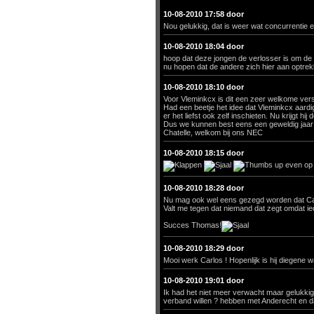
10-08-2010 17:58 door
Nou gelukkig, dat is weer wat concurrentie 
10-08-2010 18:04 door
hoop dat deze jongen de verlosser is om de
nu hopen dat de andere zich hier aan optre
10-08-2010 18:10 door
Voor Vleminkcx is dit een zeer welkome vers
Had een beetje het idee dat Vleminkcx aardi
er het liefst ook zelf inschieten. Nu krijgt hi
Dus we kunnen best eens een geweldig jaar
Chatelle, welkom bij ons NEC
10-08-2010 18:15 door
even op 
10-08-2010 18:28 door
Nu mag ook wel eens gezegd worden dat Car
Valt me tegen dat niemand dat zegt omdat ie
Succes Thomas!
10-08-2010 18:29 door
Mooi werk Carlos ! Hopenlijk is hij diegene 
10-08-2010 19:01 door
Ik had het niet meer verwacht maar gelukkig 
verband willen ? hebben met Anderecht en d