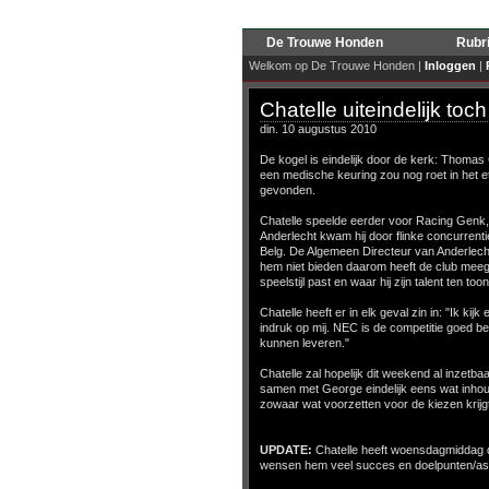
De Trouwe Honden
Rubr
Welkom op De Trouwe Honden |
Inloggen
|
Chatelle uiteindelijk to
din. 10 augustus 2010
De kogel is eindelijk door de kerk: Thomas
een medische keuring zou nog roet in het et
gevonden.
Chatelle speelde eerder voor Racing Genk,
Anderlecht kwam hij door flinke concurrent
Belg. De Algemeen Directeur van Anderlecht 
hem niet bieden daarom heeft de club meegewe
speelstijl past en waar hij zijn talent ten t
Chatelle heeft er in elk geval zin in: "Ik k
indruk op mij. NEC is de competitie goed b
kunnen leveren."
Chatelle zal hopelijk dit weekend al inzetba
samen met George eindelijk eens wat inhou
zowaar wat voorzetten voor de kiezen krijg
UPDATE:
Chatelle heeft woensdagmiddag de
wensen hem veel succes en doelpunten/ass