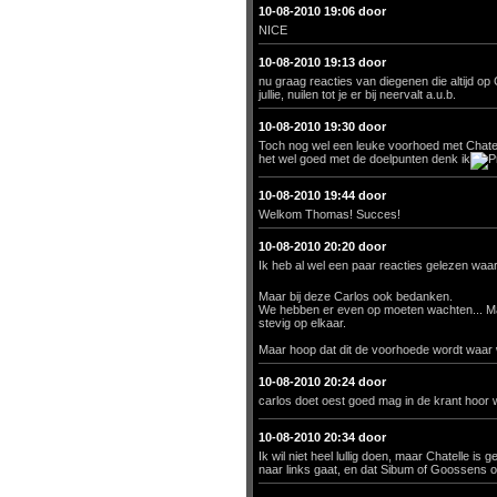
10-08-2010 19:06 door
NICE
10-08-2010 19:13 door
nu graag reacties van diegenen die altijd op
jullie, nuilen tot je er bij neervalt a.u.b.
10-08-2010 19:30 door
Toch nog wel een leuke voorhoed met Chatel
het wel goed met de doelpunten denk ik
10-08-2010 19:44 door
Welkom Thomas! Succes!
10-08-2010 20:20 door
Ik heb al wel een paar reacties gelezen waa
Maar bij deze Carlos ook bedanken.
We hebben er even op moeten wachten... Maar
stevig op elkaar.
Maar hoop dat dit de voorhoede wordt waar 
10-08-2010 20:24 door
carlos doet oest goed mag in de krant hoor
10-08-2010 20:34 door
Ik wil niet heel lullig doen, maar Chatelle i
naar links gaat, en dat Sibum of Goossens 