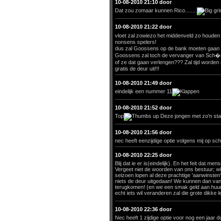
10-08-2010 21:10 door
Dat zou zomaar kunnen Rico........
10-08-2010 21:22 door
vloet zal zowiezo het middenveld zo houden 
nonsens spelers!
dus zal Goossens op de bank moeten gaan z
Goossens zal toch de vervanger van Sch�ne
of ze dat gaan verlengen??? Zal tijd worden 
gratis de deur uit!!!
10-08-2010 21:49 door
eindelijk een nummer 11
10-08-2010 21:52 door
Top
Deze jongen met zo'n sta
10-08-2010 21:56 door
nec heeft eenzijdige optie volgens mij op sch
10-08-2010 22:25 door
Blij dat ie er is(eindelijk). En het feit dat 
Vergeet niet de woorden van ons bestuur; wij 
seizoen lopen al deze prachtige 'aanwinsten
niets de deur uitgedaan! We kunnen dan van
terugkomen! (en we een smak geld aan huur kw
echt iets wil veranderen zal die grote dikke
10-08-2010 22:36 door
Nec heeft 1 zijdige optie voor nog een jaar d