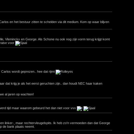
 Carlos en het bestuur zitten te schelden via dit medium. Kom op waar blijven
le, Vleminckx en George. Als Schone nu ook nog zijn vorm terug krijgt komt
voor
r Carlos wordt geprezen.. hee dat rijmt
 dat krijg je als het eerst geruchten zijn.. dan houdt NEC haar kaken
we al jaren op wachten!
 werd tijd maar waarom gebeurd het dan niet voor vvv
s geen linker-, maar rechtervleugelspits. Ik heb zo'n vermoeden dan dat George
op de bank plaats neemt.