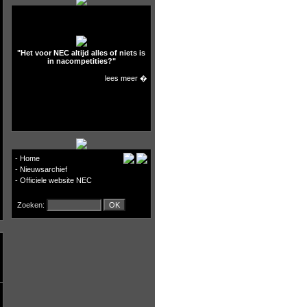
"Het voor NEC altijd alles of niets is
in nacompetities?"
lees meer �
-
Home
-
Nieuwsarchief
-
Officiele website NEC
Zoeken: