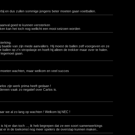
erbij en dus zullen sommige jongens beter moeten gaan voetballen.
 aanval goed te kunnen versterken
kken kan het toch nog wellicht een mooi seizoen worden
terking.
g baalde van zijn mede aanvallers. Hij moest de ballen zelf voorgeven en ze
j de ballen op z'n stropdasje en hoeft hij alleen de trekker maar over te halen.
 tegemoet gaan.
moeten wachten, maar welkom en veel succes
los zijn werk prima heeft gedaan !
dereen vaak zo negatief over Carlos is.
waar we al zo lang op wachten ! Welkom bij NEC !
is hij er dan toch ..., ik heb begrepen dat ze een soort samenwerkings
at er in de toekomst nog meer spelers de overstap kunnen maken..