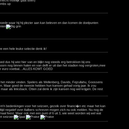
lecht moeilijk gaat doen)
rhoede waar hij hij plezier aan kan beleven en dan komen de doelpunten
unten
 een hele leuke selectie denk ik!
d dus hij wist hier van en blijkt nog steeds erg betrokken bij ons
orn nog binnen halen en van delft er uit dan het stadion nog vergroten,mee
aar euro voetbal....ALLES KOMT GOED
 het minder vinden. Spelers als Wellenberg, Davids, Fejzullahu, Goossens
jgen. Maar goed de meeste hebben hun kansen gehad vorig jaar. Ik zou
 maar als linksback. Otten zal denk ik zijn kansen nog wel krijgen. De rest
 m'n bedenkingen voor het seizoen, gezeik over financi�n etc maar het kan
 altijd negatief over Aalbers schreven mogen zich nu ook melden. Nu nog de
maal feest. Maar ook met een punt of 6 uit 3, wie weet worden wij wel wat
et seizoen