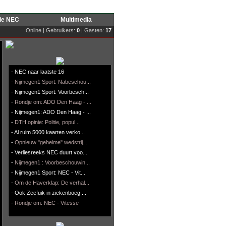
rie NEC
Multimedia
Online | Gebruikers:
0
| Gasten:
17
-
NEC naar laatste 16
-
Nijmegen1 Sport: Nabeschou...
-
Nijmegen1 Sport: Voorbesch...
-
Rondje om: ADO Den Haag - ...
-
Nijmegen1: ADO Den Haag - ...
-
DTH opinie: Politie, popul...
-
Al ruim 5000 kaarten verko...
-
Opnieuw "geheime" wedstrij...
-
Verliesreeks NEC duurt voo...
-
Nijmegen1 : Voorbeschouwin...
-
Nijmegen1 Sport: NEC - Vit...
-
Om de Haverklap: De verhal...
-
Ook Zeefuik in ziekenboeg ...
-
Rondje om: NEC - Vitesse