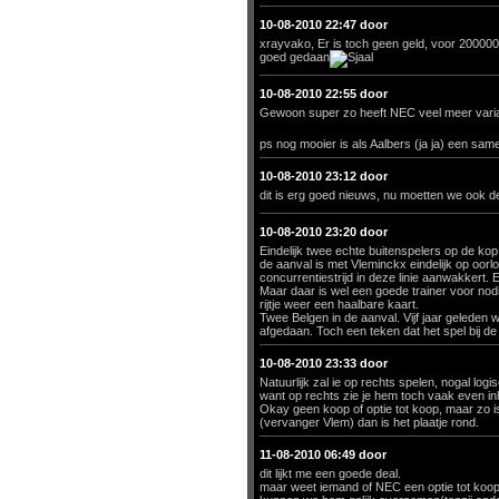
10-08-2010 22:47 door
xrayvako, Er is toch geen geld, voor 200000 
goed gedaan
10-08-2010 22:55 door
Gewoon super zo heeft NEC veel meer variat
ps nog mooier is als Aalbers (ja ja) een sa
10-08-2010 23:12 door
dit is erg goed nieuws, nu moetten we ook de 
10-08-2010 23:20 door
Eindelijk twee echte buitenspelers op de kop 
de aanval is met Vleminckx eindelijk op oorl
concurrentiestrijd in deze linie aanwakkert.
Maar daar is wel een goede trainer voor nod
rijtje weer een haalbare kaart.
Twee Belgen in de aanval. Vijf jaar geleden w
afgedaan. Toch een teken dat het spel bij d
10-08-2010 23:33 door
Natuurlijk zal ie op rechts spelen, nogal logi
want op rechts zie je hem toch vaak even inh
Okay geen koop of optie tot koop, maar zo is
(vervanger Vlem) dan is het plaatje rond.
11-08-2010 06:49 door
dit lijkt me een goede deal.
maar weet iemand of NEC een optie tot koop 