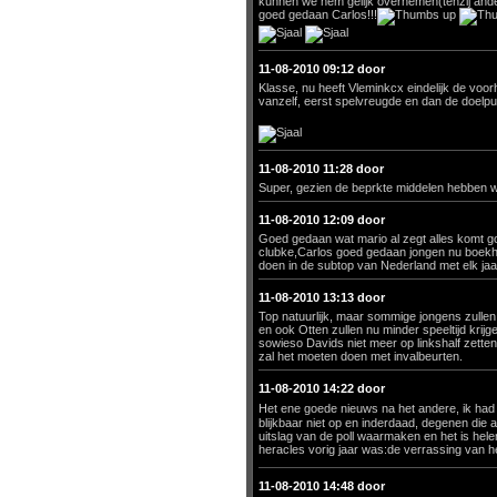
kunnen we hem gelijk overnemen(tenzij ander
goed gedaan Carlos!!!
11-08-2010 09:12 door
Klasse, nu heeft Vleminkcx eindelijk de voo
vanzelf, eerst spelvreugde en dan de doelp
11-08-2010 11:28 door
Super, gezien de beprkte middelen hebben we
11-08-2010 12:09 door
Goed gedaan wat mario al zegt alles komt goe
clubke,Carlos goed gedaan jongen nu boekho
doen in de subtop van Nederland met elk j
11-08-2010 13:13 door
Top natuurlijk, maar sommige jongens zullen
en ook Otten zullen nu minder speeltijd kri
sowieso Davids niet meer op linkshalf zetten
zal het moeten doen met invalbeurten.
11-08-2010 14:22 door
Het ene goede nieuws na het andere, ik had
blijkbaar niet op en inderdaad, degenen die
uitslag van de poll waarmaken en het is hele
heracles vorig jaar was:de verrassing van h
11-08-2010 14:48 door