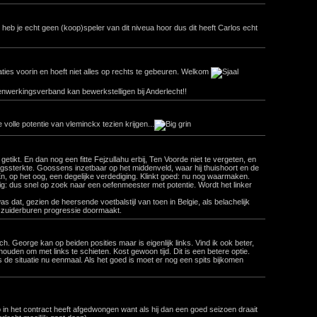
heb je echt geen (koop)speler van dit niveua hoor dus dit heeft Carlos echt
ies voorin en hoeft niet alles op rechts te gebeuren. Welkom
menwerkingsverband kan bewerkstelligen bij Anderlecht!!
volle potentie van vleminckx tezien krijgen...
getikt. En dan nog een fitte Fejzullahu erbij, Ten Voorde niet te vergeten, en
ogssterkte. Goossens inzetbaar op het middenveld, waar hij thuishoort en de
 En, op het oog, een degelijke verdediging. Klinkt goed: nu nog waarmaken.
ig: dus snel op zoek naar een oefenmeester met potentie. Wordt het linker
as dat, gezien de heersende voetbalstijl van toen in Belgie, als belachelijk
e zuiderburen progressie doormaakt.
sch. George kan op beiden posities maar is eigenlijk links. Vind ik ook beter,
ouden om met links te schieten. Kost gewoon tijd. Dit is een betere optie.
 de situatie nu eenmaal. Als het goed is moet er nog een spits bijkomen
in het contract heeft afgedwongen want als hij dan een goed seizoen draait