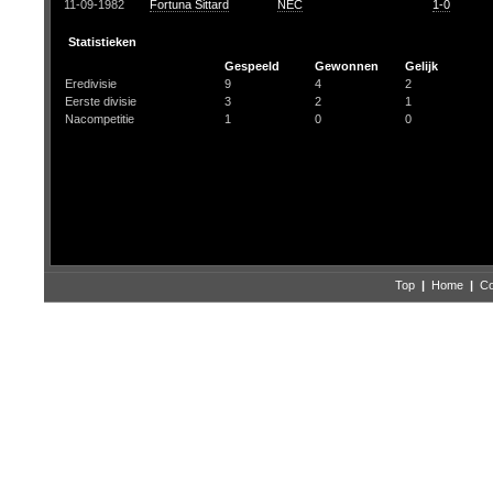
11-09-1982
Fortuna Sittard
NEC
1-0
Statistieken
Gespeeld
Gewonnen
Gelijk
Eredivisie
9
4
2
Eerste divisie
3
2
1
Nacompetitie
1
0
0
Top
|
Home
|
Co