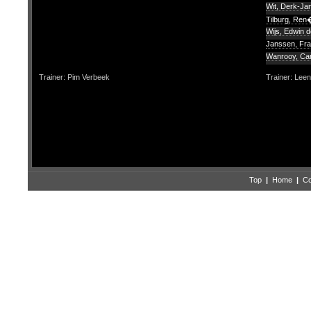
Wit, Derk-Ja
Tilburg, Ren
Wijs, Edwin d
Janssen, Fr
Wanrooy, Car
Trainer: Pim Verbeek
Trainer: Lee
Top
|
Home
|
Co