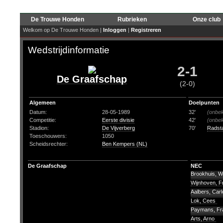
De Trouwe Honden
Rubrieken
Onze club
Welkom op De Trouwe Honden |
Inloggen
|
Registreren
Wedstrijdinformatie
2-1
De Graafschap
(2-0)
Algemeen
Doelpunten
Datum:
28-05-1989
32'
(onbe
Competitie:
Eerste divisie
42'
(onbe
Stadion:
De Vijverberg
70'
Radsta
Toeschouwers:
1050
Scheidsrechter:
Ben Kempers (NL)
De Graafschap
NEC
Brookhuis, Wi
Wijnhoven, 
Aalbers, Car
Lok, Cees
Paymans, F
Arts, Arno