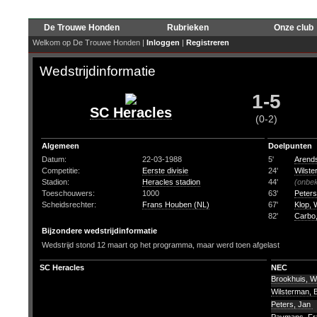
De Trouwe Honden
Rubrieken
Onze club
Welkom op De Trouwe Honden |
Inloggen
|
Registreren
Wedstrijdinformatie
1-5
SC Heracles
(0-2)
Algemeen
Doelpunten
Datum:
22-03-1988
5'
Arends
Competitie:
Eerste divisie
24'
Wilste
Stadion:
Heracles stadion
44'
(onbe
Toeschouwers:
1000
63'
Peters
Scheidsrechter:
Frans Houben (NL)
67'
Klop, 
82'
Carbo,
Bijzondere wedstrijdinformatie
Wedstrijd stond 12 maart op het programma, maar werd toen afgelast
SC Heracles
NEC
Brookhuis, Wi
Wilsterman, 
Peters, Jan