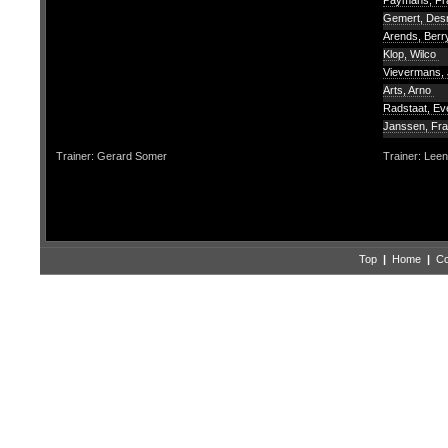
Paymans, F
Gemert, De
Arends, Ber
Klop, Wilco
Vievermans,
Arts, Arno
Radstaat, Ev
Janssen, Fr
Trainer: Gerard Somer
Trainer: Lee
Top
|
Home
|
Co