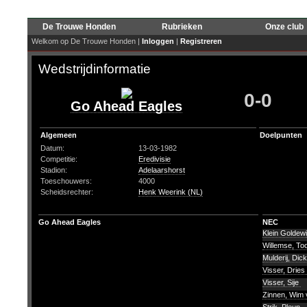
De Trouwe Honden
Rubrieken
Onze club
Welkom op De Trouwe Honden |
Inloggen
|
Registreren
Wedstrijdinformatie
0-0
Go Ahead Eagles
Algemeen
Doelpunten
Datum:
13-03-1982
Competitie:
Eredivisie
Stadion:
Adelaarshorst
Toeschouwers:
4000
Scheidsrechter:
Henk Weerink (NL)
Go Ahead Eagles
NEC
Klein Goldew
Willemse, T
Mulderij, Dic
Visser, Dries
Visser, Sije
Zinnen, Wim 