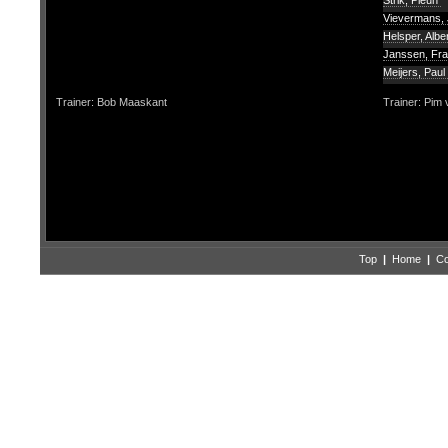
Strik, Pleun
Vievermans,
Helsper, Albe
Janssen, Fr
Meijers, Paul
Trainer: Bob Maaskant
Trainer: Pim
Top
|
Home
|
Co