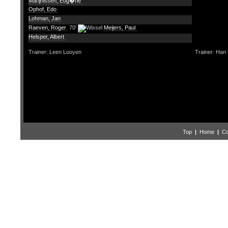
Marijnissen, Eug�ne
Ophof, Edo
Lohman, Jan
Raeven, Roger
70'
Meijers, Paul
Helsper, Albert
Trainer: Leen Looyen
Trainer: Han
Top
|
Home
|
Co