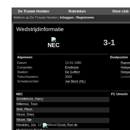
De Trouwe Honden
Rubrieken
Onze club
Welkom op De Trouwe Honden |
Inloggen
|
Registreren
Wedstrijdinformatie
3-1
NEC
Algemeen
Doelpunten
Datum:
13-01-1980
Raeve
Competitie:
Eredivisie
Helspe
Stadion:
De Goffert
Helspe
Toeschouwers:
3000
(onbe
Scheidsrechter:
Jan Beck (NL)
NEC
FC Utrecht
Schellekens, Harry
Willemse, Toon
Strik, Pleun
Visser, Dries
Visser, Sije
Hendriks, Jos
12'
Groot, Ron de