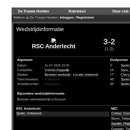
De Trouwe Honden
Rubrieken
Onze club
Welkom op De Trouwe Honden |
Inloggen
|
Registreren
Wedstrijdinformatie
3-2
RSC Anderlecht
(1-2)
Algemeen
Doelpunten
Datum:
11-07-2026 10:45
3'
Spele
Competitie:
Vriendschappelijk
16'
Sano, 
Stadion:
Besloten wedstrijd - Locatie onbekend
17'
Chery,
Toeschouwers:
Onbekend
48'
Spele
Scheidsrechter:
Onbekend
88'
Spele
Bijzondere wedstrijdinformatie
Besloten oefenwedstrijd in Brussel.
RSC Anderlecht
NEC
Speler, Onbekend
Crettaz, Gon
Storm, Tobia
Sandler, Phil
Ouwejan, T