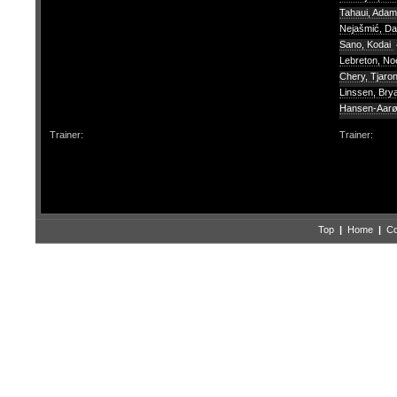
Tahaui, Ada
Nejašmić, D
Sano, Kodai
Lebreton, N
Chery, Tjaro
Linssen, Br
Hansen-Aarø
Trainer:
Trainer:
Top
|
Home
|
Co