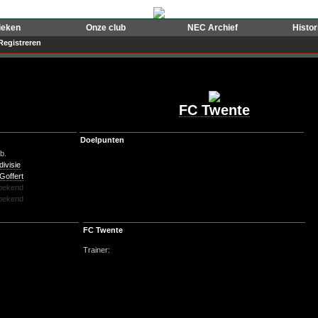
ieken
Onze club
NEC Archief
Histo
Registreren
FC Twente
Doelpunten
b.
divisie
Goffert
bekend
bekend
FC Twente
Trainer: