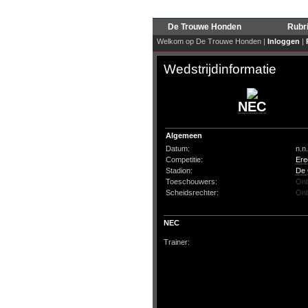
De Trouwe Honden
Rubr
Welkom op De Trouwe Honden |
Inloggen
|
Wedstrijdinformatie
NEC
Algemeen
Datum:
n.n.
Competitie:
Ere
Stadion:
De 
Toeschouwers:
On
Scheidsrechter:
On
NEC
Trainer: