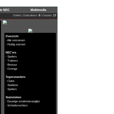
rie NEC
Multimedia
Online | Gebruikers:
0
| Gasten:
17
Overzicht
-
Alle seizoenen
-
Huidig seizoen
NEC'ers
-
Spelers
-
Trainers
-
Bestuur
-
Overige
Tegenstanders
-
Clubs
-
Stadions
-
Spelers
Statistieken
-
Eeuwige eredivisieranglijst
-
Scheidsrechters