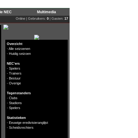
rie NEC
Multimedia
Online | Gebruikers:
0
| Gasten:
17
Overzicht
-
Alle seizoenen
-
Huidig seizoen
NEC'ers
-
Spelers
-
Trainers
-
Bestuur
-
Overige
Tegenstanders
-
Clubs
-
Stadions
-
Spelers
Statistieken
-
Eeuwige eredivisieranglijst
-
Scheidsrechters