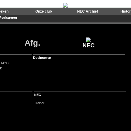
ieken
Onze club
NEC Archief
Histo
Registreren
Afg.
NEC
Doelpunten
 14:30
ie
NEC
Trainer: