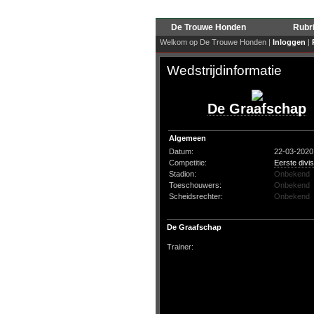
De Trouwe Honden
Rubr
Welkom op De Trouwe Honden |
Inloggen
|
Wedstrijdinformatie
De Graafschap
Algemeen
Datum:
22-03-2020
Competitie:
Eerste divis
Stadion:
Onbekend
Toeschouwers:
Onbekend
Scheidsrechter:
Onbekend
De Graafschap
Trainer: