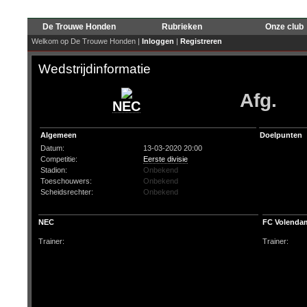
De Trouwe Honden
Rubrieken
Onze club
Welkom op De Trouwe Honden |
Inloggen
|
Registreren
Wedstrijdinformatie
Afg.
NEC
Algemeen
Doelpunten
Datum:
13-03-2020 20:00
Competitie:
Eerste divisie
Stadion:
Onbekend
Toeschouwers:
Onbekend
Scheidsrechter:
Onbekend
NEC
FC Volenda
Trainer:
Trainer: