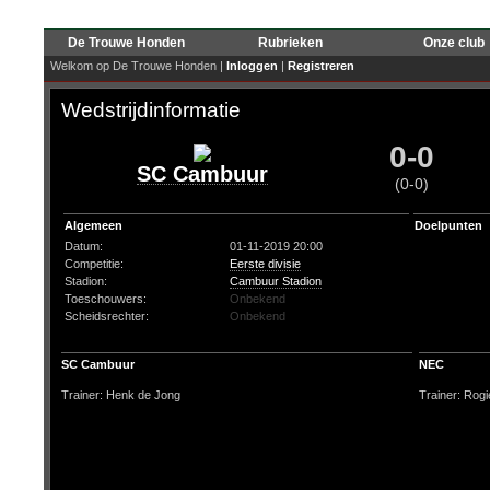
De Trouwe Honden
Rubrieken
Onze club
Welkom op De Trouwe Honden |
Inloggen
|
Registreren
Wedstrijdinformatie
0-0
SC Cambuur
(0-0)
Algemeen
Doelpunten
Datum:
01-11-2019 20:00
Competitie:
Eerste divisie
Stadion:
Cambuur Stadion
Toeschouwers:
Onbekend
Scheidsrechter:
Onbekend
SC Cambuur
NEC
Trainer: Henk de Jong
Trainer: Rogi