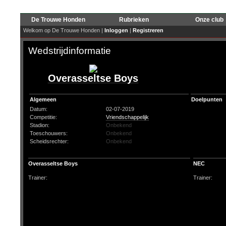
De Trouwe Honden
Rubrieken
Onze club
Welkom op De Trouwe Honden |
Inloggen
|
Registreren
Wedstrijdinformatie
Overasseltse Boys
Algemeen
Doelpunten
Datum:
02-07-2019
Competitie:
Vriendschappelijk
Stadion:
Onbekend
Toeschouwers:
Onbekend
Scheidsrechter:
Onbekend
Overasseltse Boys
NEC
Trainer:
Trainer: