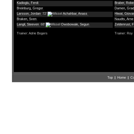
Kadioglu, Ferdi
Braber, Robe
Breinburg, Gregor
Damen, Gra
Larsson, Jordan
72'
Achahbar, Anass
Hiwat, Giova
Braken, Sven
Naudts, Arn
Langil, Steeven
68'
Owobowale, Segun
Zeldenrust, F
Trainer: Adrie Bogers
Trainer: Roy
Top
|
Home
|
Co