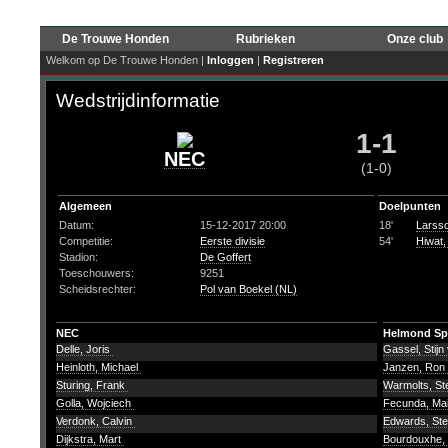
De Trouwe Honden
Rubrieken
Onze club
Welkom op De Trouwe Honden |
Inloggen
|
Registreren
Wedstrijdinformatie
1-1
NEC
(1-0)
Algemeen
Doelpunten
Datum:
15-12-2017 20:00
18'
Larsso
Competitie:
Eerste divisie
54'
Hiwat,
Stadion:
De Goffert
Toeschouwers:
9251
Scheidsrechter:
Pol van Boekel (NL)
NEC
Helmond Sp
Delle, Joris
Gassel, Stijn
Heinloth, Michael
Janzen, Ron
Sturing, Frank
Warmolts, S
Golla, Wojciech
Fecunda, Ma
Verdonk, Calvin
Edwards, St
Dijkstra, Mart
Bourdouxhe,