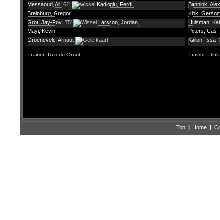
Messaoud, Ali
61'
Kadioglu, Ferdi
Bannink, Ale
Breinburg, Gregor
Klok, Gerso
Grot, Jay-Roy
75'
Larsson, Jordan
Huisman, Ka
Mayi, Kévin
Peters, Cas
Groeneveld, Arnaut
Kallon, Issa
Trainer: Ron de Groot
Trainer: Dick
Top
|
Home
|
Co