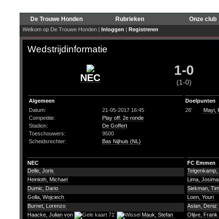
De Trouwe Honden
Rubrieken
Onze club
Welkom op De Trouwe Honden |
Inloggen
|
Registreren
Wedstrijdinformatie
1-0
NEC
(1-0)
Algemeen
Doelpunten
Datum:
21-05-2017 16:45
26'
Mayi, 
Competitie:
Play off: 2e ronde
Stadion:
De Goffert
Toeschouwers:
9500
Scheidsrechter:
Bas Nijhuis (NL)
NEC
FC Emmen
Delle, Joris
Telgenkamp,
Heinloth, Michael
Lima, Josim
Dumic, Dario
Siekman, Ti
Golla, Wojciech
Loen, Youri
Burnet, Lorenzo
Aslan, Deniz
Haacke, Julian von
71'
Mauk, Stefan
Olijve, Frank