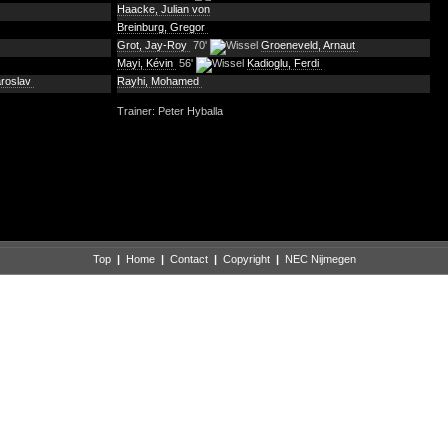
Haacke, Julian von
Breinburg, Gregor
Grot, Jay-Roy
70'
Groeneveld, Arnaut
Mayi, Kévin
56'
Kadioglu, Ferdi
aroslav
Rayhi, Mohamed
Trainer: Peter Hyballa
Top
|
Home
|
Contact
|
Copyright
|
NEC Nijmegen