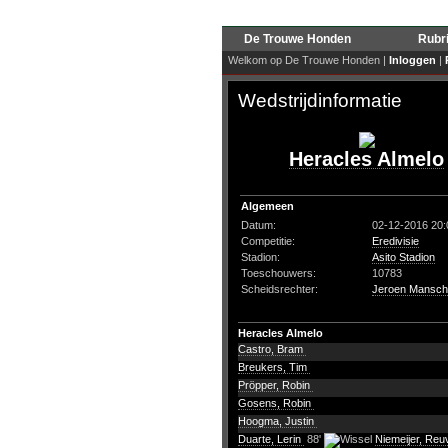
De Trouwe Honden
Rubr
Welkom op De Trouwe Honden |
Inloggen
|
Wedstrijdinformatie
Heracles Almelo
Algemeen
Datum:
02-12-2016 20:
Competitie:
Eredivisie
Stadion:
Asito Stadion
Toeschouwers:
10783
Scheidsrechter:
Jeroen Mansch
Heracles Almelo
Castro, Bram
Breukers, Tim
Pröpper, Robin
Gosens, Robin
Hoogma, Justin
Duarte, Lerin
88'
Niemeijer, Re