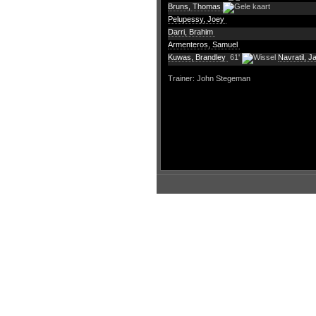
Bruns, Thomas
Pelupessy, Joey
Darri, Brahim
Armenteros, Samuel
Kuwas, Brandley
61'
Navratil, J
Trainer: John Stegeman