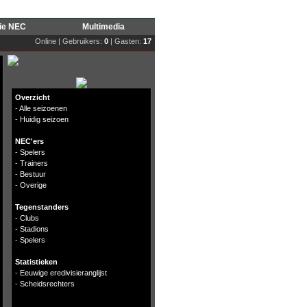
rie NEC
Multimedia
Online | Gebruikers:
0
| Gasten:
17
Overzicht
-
Alle seizoenen
-
Huidig seizoen
NEC'ers
-
Spelers
-
Trainers
-
Bestuur
-
Overige
Tegenstanders
-
Clubs
-
Stadions
-
Spelers
Statistieken
-
Eeuwige eredivisieranglijst
-
Scheidsrechters