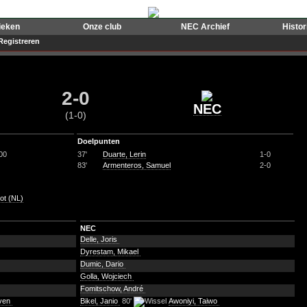
ieken
Onze club
NEC Archief
Histo
Registreren
2-0
NEC
(1-0)
Doelpunten
00
37'
Duarte, Lerin
1-0
83'
Armenteros, Samuel
2-0
ot (NL)
NEC
Delle, Joris
Dyrestam, Mikael
Dumic, Dario
Golla, Wojciech
Fomitschow, André
uven
Bikel, Janio
80'
Awoniyi, Taiwo