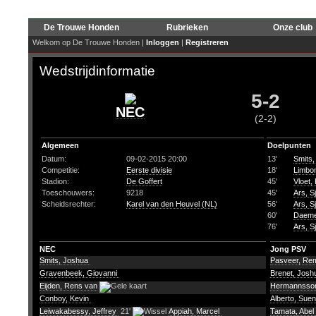
De Trouwe Honden
Rubrieken
Onze club
Welkom op De Trouwe Honden |
Inloggen
|
Registreren
Wedstrijdinformatie
5-2
NEC
(2-2)
Algemeen
Doelpunten
Datum:
09-02-2015 20:00
13'
Smits,
Competitie:
Eerste divisie
18'
Limbo
Stadion:
De Goffert
45'
Vloet,
Toeschouwers:
9218
45'
Ars, S
Scheidsrechter:
Karel van den Heuvel (NL)
56'
Ars, S
60'
Daeme
76'
Ars, S
NEC
Jong PSV
Smits, Joshua
Pasveer, R
Gravenbeek, Giovanni
Brenet, Jos
Eijden, Rens van
Hermannsson
Conboy, Kevin
Alberto, Suen
Leiwakabessy, Jeffrey
21'
Appiah, Marcel
Tamata, Abel