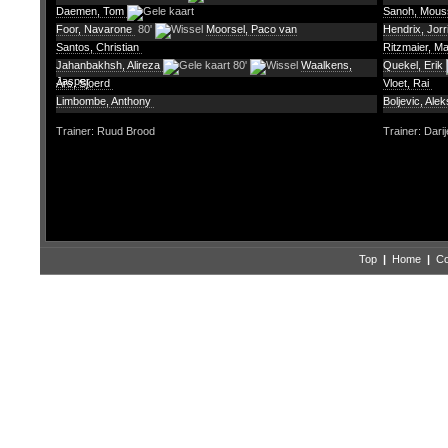
Daemen, Tom
Sanoh, Mou
Foor, Navarone
80'
Moorsel, Paco van
Hendrix, Jorr
Santos, Christian
Ritzmaier, M
Jahanbakhsh, Alireza
80'
Waalkens,
Quekel, Erik
Jasper
Ars, Sjoerd
Vloet, Rai
Limbombe, Anthony
Boljevic, Ale
Trainer: Ruud Brood
Trainer: Dari
Top
|
Home
|
Co