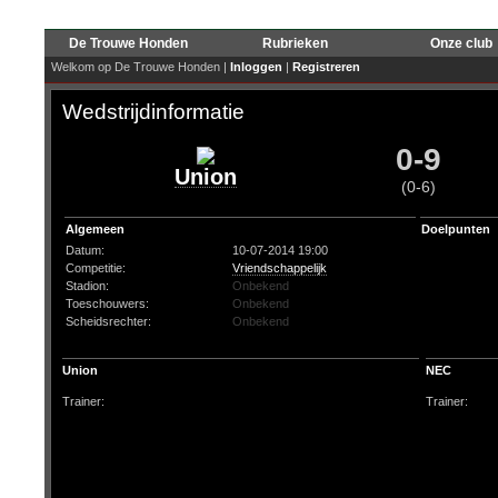
De Trouwe Honden
Rubrieken
Onze club
Welkom op De Trouwe Honden |
Inloggen
|
Registreren
Wedstrijdinformatie
0-9
Union
(0-6)
Algemeen
Doelpunten
Datum:
10-07-2014 19:00
Competitie:
Vriendschappelijk
Stadion:
Onbekend
Toeschouwers:
Onbekend
Scheidsrechter:
Onbekend
Union
NEC
Trainer:
Trainer: