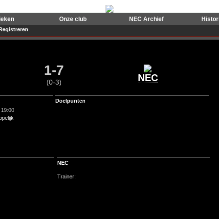
ieken
Onze club
NEC Archief
Histo
Registreren
1-7
NEC
(0-3)
Doelpunten
 19:00
pelijk
NEC
Trainer: