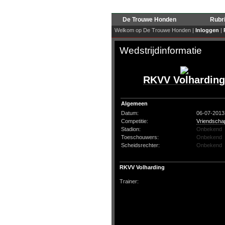
De Trouwe Honden
Rubr
Welkom op De Trouwe Honden |
Inloggen
|
Wedstrijdinformatie
RKVV Volharding
Algemeen
Datum:
06-07-2013
Competitie:
Vriendschap
Stadion:
Onbekend
Toeschouwers:
Onbekend
Scheidsrechter:
Onbekend
RKVV Volharding
Trainer: