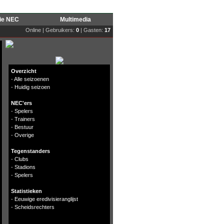
rie NEC
Multimedia
Online | Gebruikers:
0
| Gasten:
17
Overzicht
-
Alle seizoenen
-
Huidig seizoen
NEC'ers
-
Spelers
-
Trainers
-
Bestuur
-
Overige
Tegenstanders
-
Clubs
-
Stadions
-
Spelers
Statistieken
-
Eeuwige eredivisieranglijst
-
Scheidsrechters