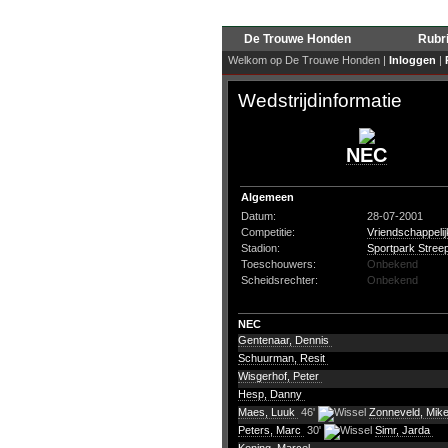
De Trouwe Honden
Rubr
Welkom op De Trouwe Honden |
Inloggen
|
Wedstrijdinformatie
NEC
Algemeen
Datum:
28-07-2001
Competitie:
Vriendschappelij
Stadion:
Sportpark Stree
Toeschouwers:
Onbekend
Scheidsrechter:
Onbekend
NEC
Gentenaar, Dennis
Schuurman, Resit
Wisgerhof, Peter
Hesp, Danny
Maes, Luuk
46'
Zonneveld, Mik
Peters, Marc
30'
Simr, Jarda