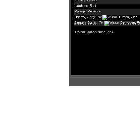
Koning, Marcel
Latuheru, Bart
Rijswijk, René van
Hristov, Gorgi
70'
Tumba, Zico
Jansen, Stefan
76'
Demouge, F
Trainer: Johan Neeskens