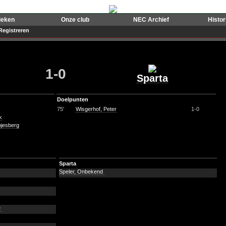
ieken
Onze club
NEC Archief
Histo
Registreren
1-0
Sparta
Doelpunten
75'
Wisgerhof, Peter
1-0
k
pjesberg
Sparta
Speler, Onbekend
e