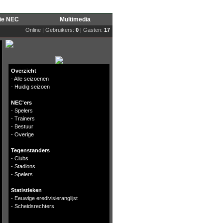
rie NEC
Multimedia
Online | Gebruikers:
0
| Gasten:
17
Overzicht
-
Alle seizoenen
-
Huidig seizoen
NEC'ers
-
Spelers
-
Trainers
-
Bestuur
-
Overige
Tegenstanders
-
Clubs
-
Stadions
-
Spelers
Statistieken
-
Eeuwige eredivisieranglijst
-
Scheidsrechters