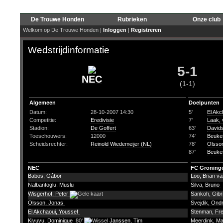
De Trouwe Honden
Rubrieken
Onze club
Welkom op De Trouwe Honden |
Inloggen
|
Registreren
Wedstrijdinformatie
5-1
NEC
(1-1)
Algemeen
Doelpunten
Datum:
28-10-2007 14:30
5'
El Akc
Competitie:
Eredivisie
7'
Laak,
Stadion:
De Goffert
63'
Davids
Toeschouwers:
12000
74'
Beuker
Scheidsrechter:
Reinold Wiedemeijer (NL)
78'
Olsso
87'
Beuker
NEC
FC Groning
Babos, Gábor
Loo, Brian va
Nalbantoglu, Muslu
Silva, Bruno
Wisgerhof, Peter
Sankoh, Gibr
Olsson, Jonas
Svejdik, Ond
El Akchaoui, Youssef
Stenman, Fr
Kivuvu, Dominique
80'
Janssen, Tim
Meerdink, Ma