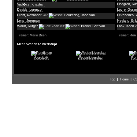
Lindgren, R
Vad�cz, Krisztian
Davids, Lorenzo
Lovre, Gora
Prent, Alexander
46'
Beukering, Jhon van
Levchenko, 
Lens, Jeremain
Nevland, Eri
Worm, Rutger
83'
Brakel, Bart van
Laak, Koen v
Trainer: Mario Been
Trainer: Ron
Meer over deze wedstrijd
Vooruitblik
Wedstrijdverslag
Ron
Top
|
Home
|
Co