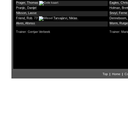
Prager, Thomas
Eagles, Chri
Pranjic, Danijel
Holman, Bret
Nilsson, Lasse
Snoyl, Ferne
Friend, Rob
73'
Tarvajärvi, Niklas
Denneboom,
Alves, Afonso
Worm, Rutg
Trainer: Gertjan Verbeek
Trainer: Mar
Top
|
Home
|
Co