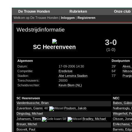
De Trouwe Honden
Rubrieken
Onze club
Welkom op De Trouwe Honden |
Inloggen
|
Registreren
Wedstrijdinformatie
3-0
SC Heerenveen
(1-0)
Algemeen
Doelpunten
Datum:
17-09-2006 14:30
29'
Alves,
Competitie:
Eredivisie
64'
Nilsso
Stadion:
Abe Lenstra Stadion
77'
Pranjic
Toeschouwers:
26000
Scheidsrechter:
Kevin Blom (NL)
SC Heerenveen
NEC
Vandenbussche, Brian
Babos, Gáb
Zuiverloon, Gianni
46'
Poulsen, Jakob
Nalbantoglu,
Dingsdag, Michael
Wisgerhof, P
Johansen, Timmi
58'
Bradley, Michael
Olsson, Jon
Breuer, Michel
El Akchaoui,
Bosvelt, Paul
Barreto, Edg