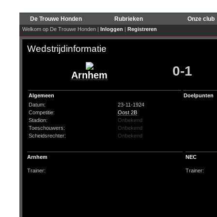
De Trouwe Honden
Rubrieken
Onze club
Welkom op De Trouwe Honden |
Inloggen
|
Registreren
Wedstrijdinformatie
0-1
Arnhem
Algemeen
Doelpunten
Datum:
23-11-1924
Competitie:
Oost 2B
Stadion:
Onbekend
Toeschouwers:
Onbekend
Scheidsrechter:
Onbekend
Arnhem
NEC
Trainer:
Trainer: