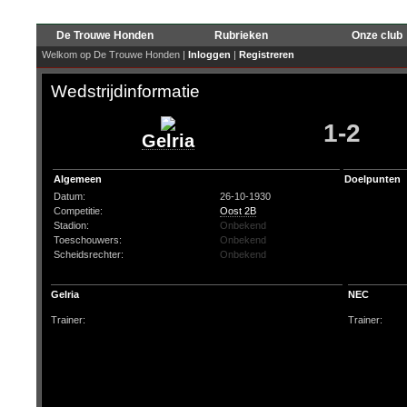
De Trouwe Honden
Rubrieken
Onze club
Welkom op De Trouwe Honden |
Inloggen
|
Registreren
Wedstrijdinformatie
1-2
Gelria
Algemeen
Doelpunten
Datum:
26-10-1930
Competitie:
Oost 2B
Stadion:
Onbekend
Toeschouwers:
Onbekend
Scheidsrechter:
Onbekend
Gelria
NEC
Trainer:
Trainer: