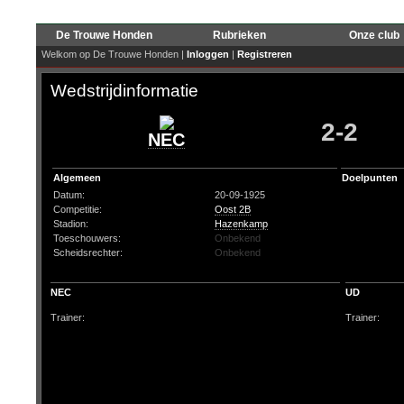
De Trouwe Honden
Rubrieken
Onze club
Welkom op De Trouwe Honden |
Inloggen
|
Registreren
Wedstrijdinformatie
2-2
NEC
Algemeen
Doelpunten
Datum:
20-09-1925
Competitie:
Oost 2B
Stadion:
Hazenkamp
Toeschouwers:
Onbekend
Scheidsrechter:
Onbekend
NEC
UD
Trainer:
Trainer: