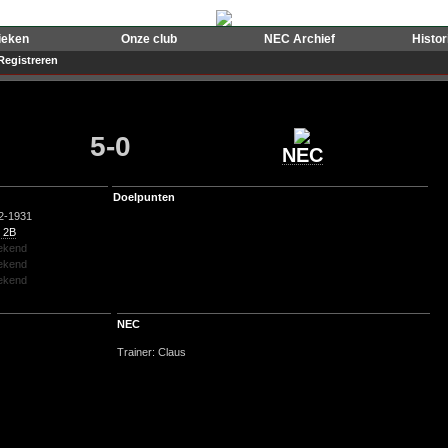
ieken
Onze club
NEC Archief
Histo
Registreren
5-0
NEC
Doelpunten
2-1931
 2B
ekend
ekend
ekend
NEC
Trainer: Claus