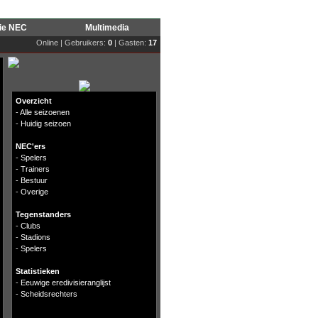
rie NEC
Multimedia
Online | Gebruikers:
0
| Gasten:
17
Overzicht
-
Alle seizoenen
-
Huidig seizoen
NEC'ers
-
Spelers
-
Trainers
-
Bestuur
-
Overige
Tegenstanders
-
Clubs
-
Stadions
-
Spelers
Statistieken
-
Eeuwige eredivisieranglijst
-
Scheidsrechters