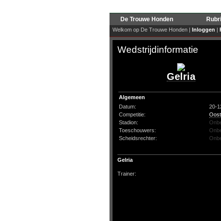
De Trouwe Honden
Rubr
Welkom op De Trouwe Honden |
Inloggen
|
Wedstrijdinformatie
Gelria
Algemeen
Datum:
20-1
Competitie:
Oost
Stadion:
Onb
Toeschouwers:
Onb
Scheidsrechter:
Onb
Gelria
Trainer: