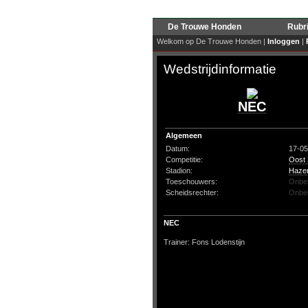
De Trouwe Honden
Rubr
Welkom op De Trouwe Honden |
Inloggen
|
Wedstrijdinformatie
NEC
Algemeen
Datum:
17-05
Competitie:
Oost
Stadion:
Haze
Toeschouwers:
Onbe
Scheidsrechter:
Onbe
NEC
Trainer: Fons Lodenstijn