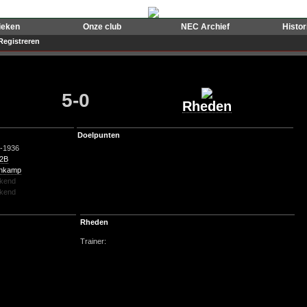
ieken
Onze club
NEC Archief
Histo
Registreren
5-0
Rheden
Doelpunten
-1936
 2B
nkamp
kend
kend
Rheden
Trainer: