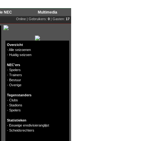
rie NEC
Multimedia
Online | Gebruikers:
0
| Gasten:
17
Overzicht
-
Alle seizoenen
-
Huidig seizoen
NEC'ers
-
Spelers
-
Trainers
-
Bestuur
-
Overige
Tegenstanders
-
Clubs
-
Stadions
-
Spelers
Statistieken
-
Eeuwige eredivisieranglijst
-
Scheidsrechters