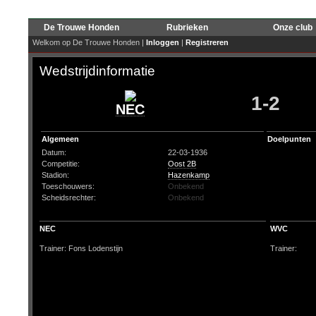
De Trouwe Honden
Rubrieken
Onze club
Welkom op De Trouwe Honden |
Inloggen
|
Registreren
Wedstrijdinformatie
1-2
NEC
Algemeen
Doelpunten
Datum:
22-03-1936
Competitie:
Oost 2B
Stadion:
Hazenkamp
Toeschouwers:
Onbekend
Scheidsrechter:
Onbekend
NEC
WVC
Trainer: Fons Lodenstijn
Trainer: