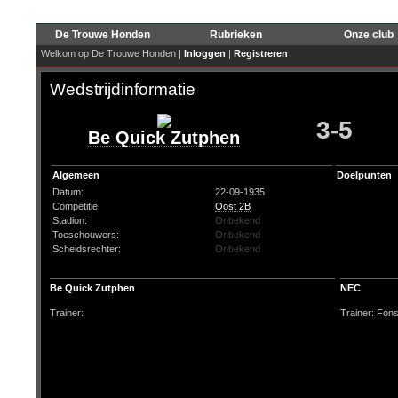
De Trouwe Honden
Rubrieken
Onze club
Welkom op De Trouwe Honden |
Inloggen
|
Registreren
Wedstrijdinformatie
3-5
Be Quick Zutphen
Algemeen
Doelpunten
Datum:
22-09-1935
Competitie:
Oost 2B
Stadion:
Onbekend
Toeschouwers:
Onbekend
Scheidsrechter:
Onbekend
Be Quick Zutphen
NEC
Trainer:
Trainer: Fons