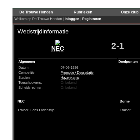
De Trouwe Honden
Rubrieken
Onze club
Welkom op De Trouwe Honden |
Inloggen
|
Registreren
Wedstrijdinformatie
2-1
NEC
Algemeen
Doelpunten
Datum:
07-06-1936
Competitie:
Promotie / Degradatie
Stadion:
Hazenkamp
Toeschouwers:
Onbekend
Scheidsrechter:
Onbekend
NEC
Borne
Trainer: Fons Lodenstijn
Trainer: