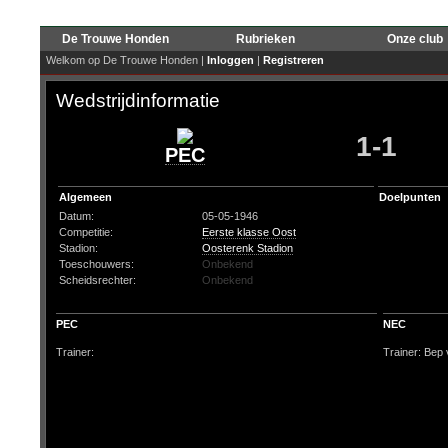
De Trouwe Honden
Rubrieken
Onze club
Welkom op De Trouwe Honden |
Inloggen
|
Registreren
Wedstrijdinformatie
1-1
PEC
Algemeen
Doelpunten
Datum:
05-05-1946
Competitie:
Eerste klasse Oost
Stadion:
Oosterenk Stadion
Toeschouwers:
Onbekend
Scheidsrechter:
Onbekend
PEC
NEC
Trainer:
Trainer: Bep 