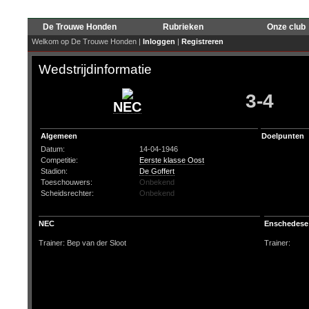
De Trouwe Honden
Rubrieken
Onze club
Welkom op De Trouwe Honden |
Inloggen
|
Registreren
Wedstrijdinformatie
3-4
NEC
Algemeen
Doelpunten
Datum:
14-04-1946
Competitie:
Eerste klasse Oost
Stadion:
De Goffert
Toeschouwers:
Onbekend
Scheidsrechter:
Onbekend
NEC
Enschedese
Trainer: Bep van der Sloot
Trainer: