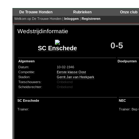
De Trouwe Honden
Rubrieken
Onze club
Welkom op De Trouwe Honden |
Inloggen
|
Registreren
Wedstrijdinformatie
0-5
SC Enschede
Algemeen
Doelpunten
Datum:
10-02-1946
Competitie:
Eerste klasse Oost
Stadion:
Gerrit Jan van Heekpark
Toeschouwers:
Onbekend
Scheidsrechter:
Onbekend
SC Enschede
NEC
Trainer:
Trainer: Bep 