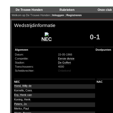
De Trouwe Honden
Rubrieken
Onze club
Welkom op De Trouwe Honden |
Inloggen
|
Registreren
Wedstrijdinformatie
0-1
NEC
Algemeen
Doelpunten
Datum:
15-05-1966
Competitie:
Eerste divisie
Stadion:
De Goffert
Toeschouwers:
4000
Scheidsrechter:
Onbekend
NEC
NAC
Hond, Willy de
Kornelis, Cees
Erp, Henk van
Koning, Henk
Peters, Jo
Merkx, Paul