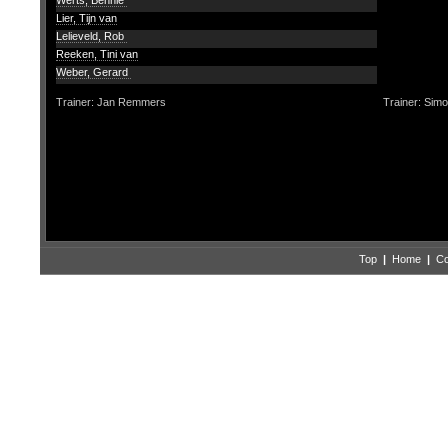
Werts, Bennie
Lier, Tijn van
Lelieveld, Rob
Reeken, Tini van
Weber, Gerard
Trainer: Jan Remmers
Trainer: Simo
Top
|
Home
|
Co