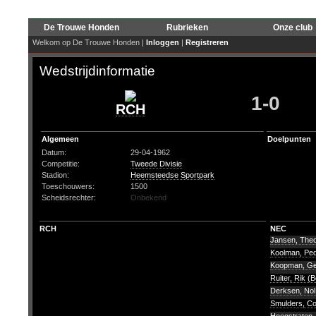
De Trouwe Honden
Rubrieken
Onze club
Welkom op De Trouwe Honden |
Inloggen
|
Registreren
Wedstrijdinformatie
1-0
RCH
Algemeen
Doelpunten
Datum:
29-04-1962
Competitie:
Tweede Divisie
Stadion:
Heemsteedse Sportpark
Toeschouwers:
1500
Scheidsrechter:
Onbekend
RCH
NEC
Jansen, The
Koolman, Pe
Koopman, G
Ruiter, Rik (
Derksen, No
Smulders, C