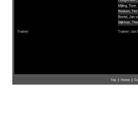
Hoogstraten
Mijling, Toon
Reeken, Tini
Boxtel, Jan v
Slijkhuis, Th
Trainer:
Trainer: Ja
Top
|
Home
|
Co