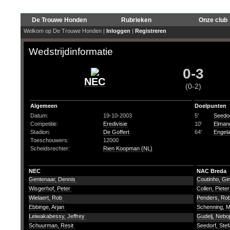
De Trouwe Honden
Rubrieken
Onze club
Welkom op De Trouwe Honden |
Inloggen
|
Registreren
Wedstrijdinformatie
0-3
NEC
(0-2)
Algemeen
Doelpunten
Datum:
19-10-2003
5'
Seedor
Competitie:
Eredivisie
10'
Elman
Stadion:
De Goffert
64'
Engela
Toeschouwers:
12000
Scheidsrechter:
Rien Koopman (NL)
NEC
NAC Breda
Gentenaar, Dennis
Coutinho, Gi
Wisgerhof, Peter
Collen, Piete
Wielaert, Rob
Penders, Ro
Ebbinge, Arjan
Schenning, 
Leiwakabessy, Jeffrey
Gudelj, Nebo
Schuurman, Resit
Seedorf, Ste