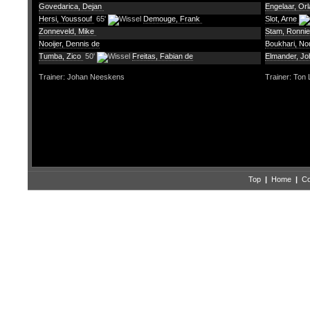
Govedarica, Dejan
Engelaar, Or
Hersi, Youssouf
65'
Demouge, Frank
Slot, Arne
Zonneveld, Mike
Stam, Ronni
Nooijer, Dennis de
Boukhari, No
Tumba, Zico
50'
Freitas, Fabian de
Elmander, J
Trainer: Johan Neeskens
Trainer: Ton 
Top
|
Home
|
Co