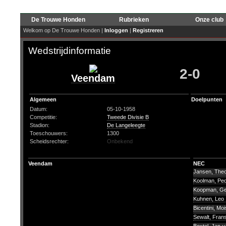
De Trouwe Honden
Rubrieken
Onze club
Welkom op De Trouwe Honden |
Inloggen
|
Registreren
Wedstrijdinformatie
2-0
Veendam
Algemeen
Doelpunten
Datum:
05-10-1958
Competitie:
Tweede Divisie B
Stadion:
De Langeleegte
Toeschouwers:
1300
Scheidsrechter:
Onbekend
Veendam
NEC
Jansen, The
Koolman, Pe
Koopman, G
Kuhnen, Leo
Bicentini, Mo
Sewalt, Fran