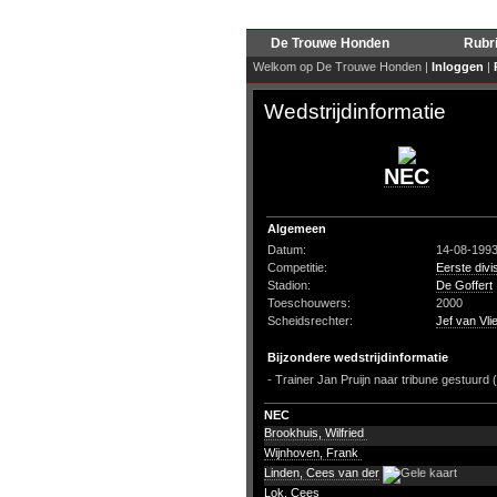
De Trouwe Honden
Rubr
Welkom op De Trouwe Honden |
Inloggen
|
Wedstrijdinformatie
NEC
Algemeen
Datum:
14-08-199
Competitie:
Eerste divi
Stadion:
De Goffert
Toeschouwers:
2000
Scheidsrechter:
Jef van Vli
Bijzondere wedstrijdinformatie
- Trainer Jan Pruijn naar tribune gestuurd 
NEC
Brookhuis, Wilfried
Wijnhoven, Frank
Linden, Cees van der
Lok, Cees