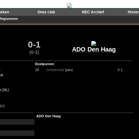
ieken
Onze club
NEC Archief
Histo
Registreren
0-1
ADO Den Haag
(0-1)
Doelpunten
3
26'
(onbekend)
(pen)
0-1
sie
et (NL)
(57)
ADO Den Haag