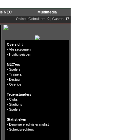
rie NEC
Multimedia
Online | Gebruikers:
0
| Gasten:
17
Overzicht
-
Alle seizoenen
-
Huidig seizoen
NEC'ers
-
Spelers
-
Trainers
-
Bestuur
-
Overige
Tegenstanders
-
Clubs
-
Stadions
-
Spelers
Statistieken
-
Eeuwige eredivisieranglijst
-
Scheidsrechters