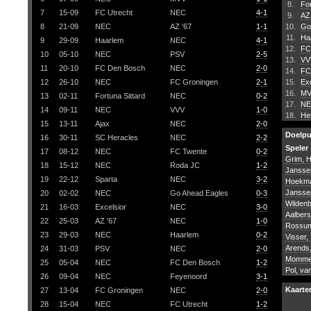
8.
For
7
15-09
FC Utrecht
NEC
4-1
9.
AZ
8
21-09
NEC
AZ '67
1-1
10.
Go
11.
Ha
9
29-09
Haarlem
NEC
4-1
12.
FC
10
05-10
NEC
PSV
2-5
13.
VV
11
20-10
FC Den Bosch
NEC
2-0
14.
FC
12
26-10
NEC
FC Groningen
2-1
15.
Exc
16.
M
13
02-11
Fortuna Sittard
NEC
0-2
17.
N
14
09-11
NEC
VVV
1-0
18.
He
15
13-11
Ajax
NEC
2-0
Doelp
16
30-11
SC Heracles
NEC
2-2
Speler
17
08-12
NEC
FC Twente
0-2
Grim, 
18
15-12
NEC
Roda JC
1-2
Jansse
19
22-12
Sparta
NEC
3-2
Hoekma
Jansse
20
02-02
NEC
Go Ahead Eagles
0-3
Wildenb
21
16-03
Excelsior
NEC
3-0
Aalbers
22
25-03
AZ '67
NEC
1-0
Rossum
23
29-03
NEC
Haarlem
0-2
Visser, 
Arends,
24
31-03
PSV
NEC
2-0
Mommer
25
05-04
NEC
FC Den Bosch
1-2
Pol, va
26
09-04
NEC
Feyenoord
3-1
Kaarte
27
13-04
FC Groningen
NEC
2-0
28
15-04
NEC
FC Utrecht
1-2