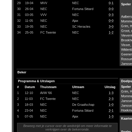
29
19-04
MVV
NEC
0-1
Speler
30
26-04
NEC
Fortuna Sittard
0-0
31
03-05
VVV
NEC
0-3
Aalbers
32
11-05
NEC
Ajax
0-0
Mommer
Grim, 
33
19-05
NEC
SC Heracles
3-0
Groot,
34
25-05
FC Twente
NEC
1-2
Viever
Brookhu
Visser, 
Wildenb
Geenen
Rossum
Jansse
Beker
Programma & Uitslagen
Doelp
Speler
#
Datum
Thuisteam
Uitteam
Uitslag
Grim, 
1
12-10
AVW '66
NEC
1-3
Mommer
2
11-03
FC Twente
NEC
2-3
Jansse
3
18-03
NEC
De Graafschap
1-0
Jansse
Hoekma
4
23-04
NEC
Fortuna Sittard
2-1
5
07-05
NEC
Ajax
1-3
Kaarte
Beweeg met je cursor over de wedstrijd om meer informatie te
verkrijgen over de bekerronde.
Speler