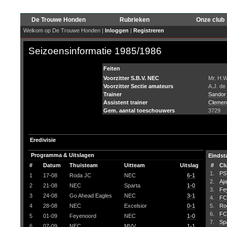
De Trouwe Honden
Rubrieken
Onze club
Welkom op De Trouwe Honden |
Inloggen
|
Registreren
Seizoensinformatie 1985/1986
Feiten
Voorzitter S.B.V. NEC
Mr. H.
Voorzitter Sectie amateurs
A.J. de
Trainer
Sandor
Assistent trainer
Clemen
Gem. aantal toeschouwers
3729
Eredivisie
Programma & Uitslagen
Eindst
#
Datum
Thuisteam
Uitteam
Uitslag
#
Cl
1.
PS
1
17-08
Roda JC
NEC
6-1
2.
Aj
2
21-08
NEC
Sparta
1-0
3.
Fe
3
24-08
Go Ahead Eagles
NEC
3-1
4.
FC
4
28-08
NEC
Excelsior
0-1
5.
Ro
6.
FC
5
01-09
Feyenoord
NEC
1-0
7.
Sp
6
07-09
NEC
MVV
1-1