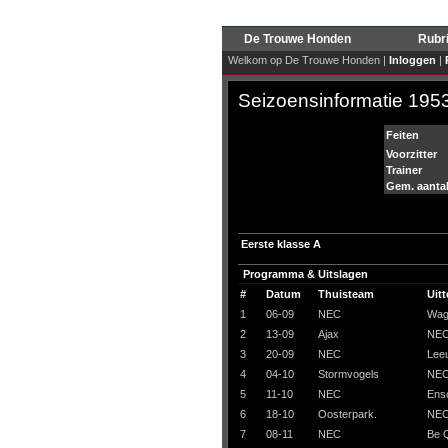
De Trouwe Honden
Rubr
Welkom op De Trouwe Honden |
Inloggen
|
Seizoensinformatie 195
Feiten
Voorzitter
Trainer
Gem. aanta
Eerste klasse A
Programma & Uitslagen
#
Datum
Thuisteam
Uit
1
06-09
NEC
Wag
2
13-09
Ajax
NE
3
20-09
NEC
Lee
4
04-10
Stormvogels
NE
5
11-10
NEC
Ens
6
18-10
Oosterpark.
NE
7
08-11
NEC
Be Q