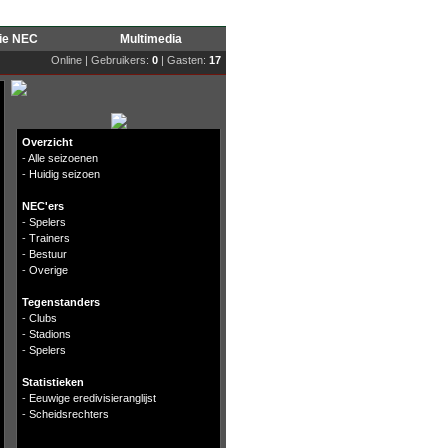
rie NEC
Multimedia
Online | Gebruikers:
0
| Gasten:
17
Overzicht
-
Alle seizoenen
-
Huidig seizoen
NEC'ers
-
Spelers
-
Trainers
-
Bestuur
-
Overige
Tegenstanders
-
Clubs
-
Stadions
-
Spelers
Statistieken
-
Eeuwige eredivisieranglijst
-
Scheidsrechters