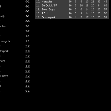
C
0-1
10.
Heracles
26
8
5
13
21
37
43
11.
Be Quick '87
26
5
10
11
20
34
68
S
6-1
12.
Zwol. Boys
26
6
6
14
18
23
57
C
0-2
13.
RCH
26
3
9
14
15
26
50
kwijk
3-1
14.
Oosterpark.
26
4
5
17
13
25
59
C
0-0
acles
3-1
2-2
C
1-1
rmvogels
1-1
C
2-2
terpark.
3-0
C
2-2
rlem
3-0
C
4-0
C
0-0
l. Boys
2-2
C
3-0
H
2-3
C
0-1