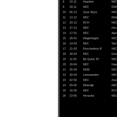
8
22-11
Haarlem
NE
9
29-11
NEC
DW
10
06-12
Zwol. Boys
NE
11
13-12
NEC
Elin
12
20-12
RCH
NE
13
27-12
NEC
Her
14
17-01
NEC
Ajax
15
28-01
Wageningen
NE
16
14-03
NEC
Sto
17
21-03
Enschedese B
NE
18
28-03
NEC
Oos
19
11-04
Be Quick '87
NE
20
19-04
NEC
Haa
21
25-04
DWS
NE
22
30-04
Leeuwarden
NE
23
02-05
NEC
Zwo
24
09-05
Elinkwijk
NE
25
16-05
NEC
RC
26
23-05
Heracles
NE