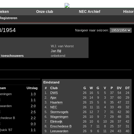
ieken
Onze club
NEC Archief
Histo
Registreren
3/1954
Navigeer naar seizoen:
W.J. van Voorst
Jan Bijl
l toeschouwers
onbekend
Eindstand
team
Uitslag
#
Club
G
W
G
V
P
DV
DT
1.
DWS
26
16
5
5
37
54
24
eningen
1-3
2.
Ajax
26
14
9
3
37
60
29
C
1-1
3.
Haarlem
26
15
5
6
35
47
22
uwarden
2-0
4.
NEC
26
11
11
4
33
49
32
C
2-5
5.
Stormvogels
26
12
7
7
31
42
30
6.
Wageningen
26
10
9
7
29
48
35
chedese B
2-2
7.
Elinkwijk
26
10
6
10
26
37
42
C
0-3
8.
Enschedese B
26
7
11
8
25
37
31
uick '87
1-1
9.
Leeuwarden
26
9
6
11
24
43
40