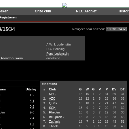
ieken
Onze club
NEC Archief
Histo
Registreren
3/1934
Navigeer naar seizoen:
A.W.H. Lodenstijn
D.A. Benning
Fons Lodenstijn
l toeschouwers
onbekend
Eindstand
team
Uitslag
#
Club
G
W
G
V
P
DV
DT
1.
NEC
18
15
1
2
31
59
31
C
1-2
2.
AZC
18
12
1
5
25
56
33
H
5-1
3.
Quick
18
10
1
7
21
47
42
C
0-2
4.
SCH
18
9
2
7
20
47
32
den
2-6
5.
Rheden
18
8
3
7
19
36
36
6.
Be Quick Z.
18
8
2
8
18
38
45
C
2-4
7.
Zutfania
18
7
1
10
15
43
51
C
1-4
8.
Theole
18
5
3
10
13
38
48