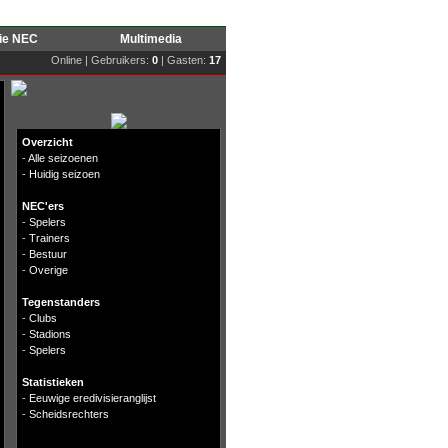
rie NEC
Multimedia
Online | Gebruikers:
0
| Gasten:
17
Overzicht
-
Alle seizoenen
-
Huidig seizoen
NEC'ers
-
Spelers
-
Trainers
-
Bestuur
-
Overige
Tegenstanders
-
Clubs
-
Stadions
-
Spelers
Statistieken
-
Eeuwige eredivisieranglijst
-
Scheidsrechters