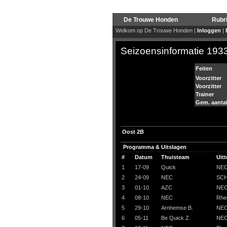
De Trouwe Honden
Rubr
Welkom op De Trouwe Honden |
Inloggen
|
Seizoensinformatie 193
Feiten
Voorzitter
Voorzitter
Trainer
Gem. aanta
Oost 2B
Programma & Uitslagen
#
Datum
Thuisteam
Uit
1
17-09
Quick
NE
2
24-09
NEC
SC
3
01-10
AZC
NE
4
08-10
NEC
Rhe
5
29-10
Arnhemse B.
NE
6
05-11
Be Quick Z.
NE