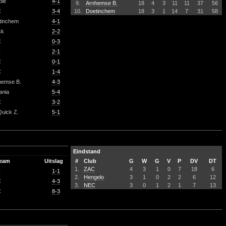
ole
4-1
9.
Arnhemse B.
18
4
3
11
11
37
56
C
3-4
10.
Doetinchem
18
3
1
14
7
31
58
tinchem
4-1
ck
2-2
C
0-3
C
2-1
C
0-1
C
1-4
hemse B.
4-3
ania
5-4
C
3-2
Quick Z.
5-1
Eindstand
team
Uitslag
#
Club
G
W
G
V
P
DV
DT
1.
ZAC
4
3
1
0
7
18
6
C
1-1
2.
Hengelo
3
1
0
2
2
6
12
C
4-3
3.
NEC
3
0
1
2
1
7
13
C
8-3