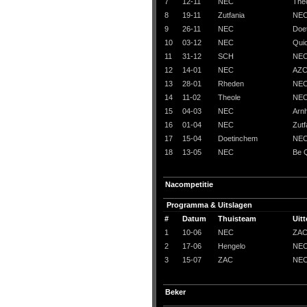
7
12-11
NEC
The
8
19-11
Zutfania
NE
9
26-11
NEC
Doe
10
03-12
NEC
Qui
11
31-12
SCH
NE
12
14-01
NEC
AZ
13
28-01
Rheden
NE
14
11-02
Theole
NE
15
04-03
NEC
Arn
16
01-04
NEC
Zutf
17
15-04
Doetinchem
NE
18
13-05
NEC
Be 
Nacompetitie
Programma & Uitslagen
#
Datum
Thuisteam
Uit
1
10-06
NEC
ZA
2
17-06
Hengelo
NE
3
15-07
ZAC
NE
Beker