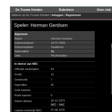
De Trouwe Honden
Rubrieken
Onze club
Welkom op De Trouwe Honden |
Inloggen
|
Registreren
Speler:
Herman Gerdsen
Algemeen
Naam:
Herman Gerdsen
Geboortedatum:
16-07-1953
Geboorteplaats:
Haalderen
Nationaliteit:
NL
Linie:
Rechtsbuiten
In dienst van NEC
Officiële wedstrijden:
63
Goals:
12
Gewisseld:
7
Ingevallen:
25
Gele kaarten:
Rode kaarten:
0
26-12-1973
Datum debuut:
NEC - NAC
07-06-1976
Laatste wedstrijd NEC: