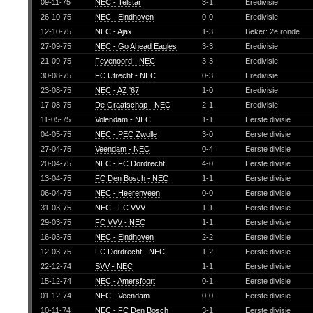
09-11-75
NEC - Telstar
3-1
Eredivisie
26-10-75
NEC - Eindhoven
0-0
Eredivisie
12-10-75
NEC - Ajax
1-3
Beker: 2e ronde
27-09-75
NEC - Go Ahead Eagles
3-3
Eredivisie
21-09-75
Feyenoord - NEC
3-3
Eredivisie
30-08-75
FC Utrecht - NEC
0-3
Eredivisie
23-08-75
NEC - AZ '67
1-0
Eredivisie
17-08-75
De Graafschap - NEC
2-1
Eredivisie
11-05-75
Volendam - NEC
1-1
Eerste divisie
04-05-75
NEC - PEC Zwolle
3-0
Eerste divisie
27-04-75
Veendam - NEC
0-4
Eerste divisie
20-04-75
NEC - FC Dordrecht
4-0
Eerste divisie
13-04-75
FC Den Bosch - NEC
1-1
Eerste divisie
06-04-75
NEC - Heerenveen
0-0
Eerste divisie
31-03-75
NEC - FC VVV
1-1
Eerste divisie
29-03-75
FC VVV - NEC
1-1
Eerste divisie
16-03-75
NEC - Eindhoven
2-2
Eerste divisie
12-03-75
FC Dordrecht - NEC
1-2
Eerste divisie
22-12-74
SVV - NEC
1-1
Eerste divisie
15-12-74
NEC - Amersfoort
0-1
Eerste divisie
01-12-74
NEC - Veendam
0-0
Eerste divisie
10-11-74
NEC - FC Den Bosch
3-1
Eerste divisie