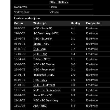
NEC - Roda JC
Kwam van:
HAVO
Vertrok naar:
Vitesse
Laatste wedstrijden
Datum
Wedstrijd
Uitslag
Competitie
07-06-76
NEC - Roda JC
4-1
Eredivisie
29-05-76
FC Den Haag - NEC
2-1
Eredivisie
15-05-76
NEC - Excelsior
1-1
Eredivisie
08-05-76
Sparta - NEC
2-1
Eredivisie
02-05-76
NEC - Ajax
1-2
Eredivisie
17-04-76
NEC - PSV
1-4
Eredivisie
11-04-76
Telstar - NEC
1-1
Eredivisie
03-04-76
NEC - FC Twente
0-0
Eredivisie
28-03-76
NEC - Feyenoord
1-1
Eredivisie
14-03-76
Eindhoven - NEC
1-0
Eredivisie
06-03-76
NEC - MVV
1-0
Eredivisie
25-01-76
NEC - FC Utrecht
0-0
Eredivisie
11-01-76
NEC - De Graafschap
0-0
Eredivisie
04-01-76
Roda JC - NEC
2-3
Eredivisie
21-12-75
NEC - FC Den Haag
2-1
Eredivisie
16-11-75
Ajax - NEC
6-3
Eredivisie