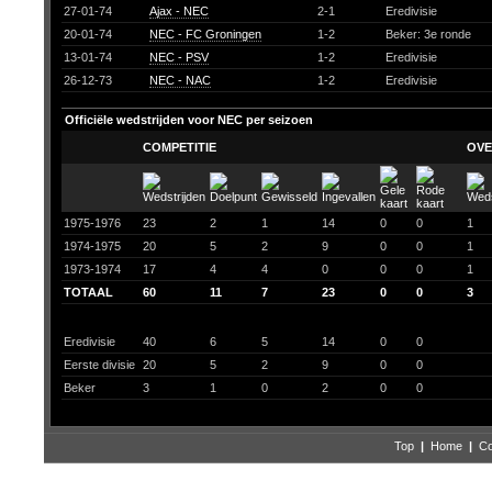
27-01-74
Ajax - NEC
2-1
Eredivisie
20-01-74
NEC - FC Groningen
1-2
Beker: 3e ronde
13-01-74
NEC - PSV
1-2
Eredivisie
26-12-73
NEC - NAC
1-2
Eredivisie
Officiële wedstrijden voor NEC per seizoen
COMPETITIE
OVE
1975-1976
23
2
1
14
0
0
1
1974-1975
20
5
2
9
0
0
1
1973-1974
17
4
4
0
0
0
1
TOTAAL
60
11
7
23
0
0
3
Eredivisie
40
6
5
14
0
0
Eerste divisie
20
5
2
9
0
0
Beker
3
1
0
2
0
0
Top
|
Home
|
Co