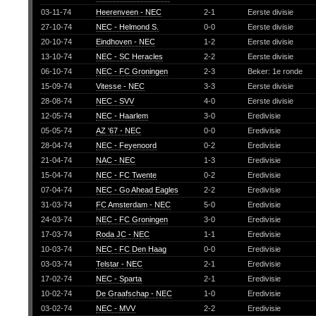
03-11-74
Heerenveen - NEC
2-1
Eerste divisie
27-10-74
NEC - Helmond S.
0-0
Eerste divisie
20-10-74
Eindhoven - NEC
1-2
Eerste divisie
13-10-74
NEC - SC Heracles
2-2
Eerste divisie
06-10-74
NEC - FC Groningen
2-3
Beker: 1e ronde
15-09-74
Vitesse - NEC
3-3
Eerste divisie
28-08-74
NEC - SVV
4-0
Eerste divisie
12-05-74
NEC - Haarlem
3-0
Eredivisie
05-05-74
AZ '67 - NEC
0-0
Eredivisie
28-04-74
NEC - Feyenoord
0-2
Eredivisie
21-04-74
NAC - NEC
1-3
Eredivisie
15-04-74
NEC - FC Twente
0-2
Eredivisie
07-04-74
NEC - Go Ahead Eagles
2-2
Eredivisie
31-03-74
FC Amsterdam - NEC
5-0
Eredivisie
24-03-74
NEC - FC Groningen
3-0
Eredivisie
17-03-74
Roda JC - NEC
1-1
Eredivisie
10-03-74
NEC - FC Den Haag
0-0
Eredivisie
03-03-74
Telstar - NEC
2-1
Eredivisie
17-02-74
NEC - Sparta
2-1
Eredivisie
10-02-74
De Graafschap - NEC
1-0
Eredivisie
03-02-74
NEC - MVV
2-2
Eredivisie