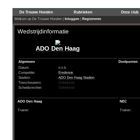
De Trouwe Honden
Rubrieken
Onze club
Welkom op De Trouwe Honden |
Inloggen
|
Registreren
Wedstrijdinformatie
ADO Den Haag
Algemeen
Doelpunten
Datum:
n.n.b.
Competitie:
Eredivisie
Stadion:
ADO Den Haag Stadion
Toeschouwers:
Onbekend
Scheidsrechter:
Onbekend
ADO Den Haag
NEC
Trainer:
Trainer: