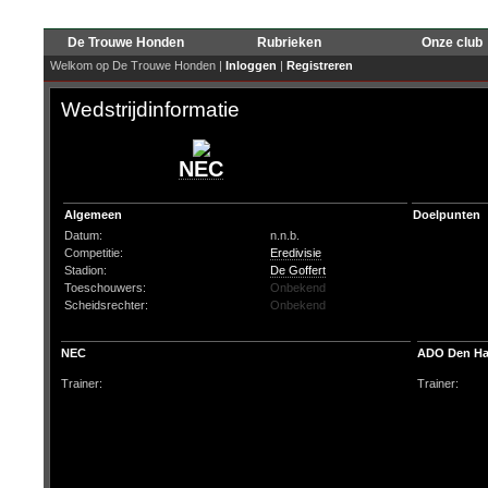
De Trouwe Honden
Rubrieken
Onze club
Welkom op De Trouwe Honden |
Inloggen
|
Registreren
Wedstrijdinformatie
NEC
Algemeen
Doelpunten
Datum:
n.n.b.
Competitie:
Eredivisie
Stadion:
De Goffert
Toeschouwers:
Onbekend
Scheidsrechter:
Onbekend
NEC
ADO Den H
Trainer:
Trainer: